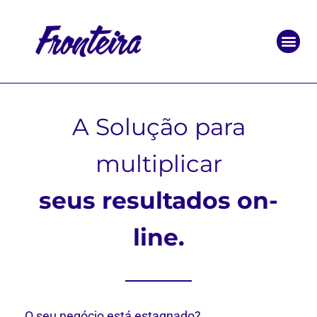
SOBRE NÓS
A Solução para
multiplicar
seus resultados on-
line.
O seu negócio está estagnado?